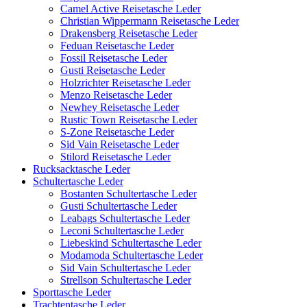
Camel Active Reisetasche Leder
Christian Wippermann Reisetasche Leder
Drakensberg Reisetasche Leder
Feduan Reisetasche Leder
Fossil Reisetasche Leder
Gusti Reisetasche Leder
Holzrichter Reisetasche Leder
Menzo Reisetasche Leder
Newhey Reisetasche Leder
Rustic Town Reisetasche Leder
S-Zone Reisetasche Leder
Sid Vain Reisetasche Leder
Stilord Reisetasche Leder
Rucksacktasche Leder
Schultertasche Leder
Bostanten Schultertasche Leder
Gusti Schultertasche Leder
Leabags Schultertasche Leder
Leconi Schultertasche Leder
Liebeskind Schultertasche Leder
Modamoda Schultertasche Leder
Sid Vain Schultertasche Leder
Strellson Schultertasche Leder
Sporttasche Leder
Trachtentasche Leder