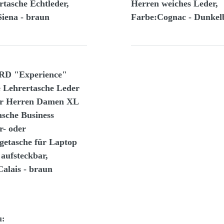
rtasche Echtleder,
Herren weiches Leder,
iena - braun
Farbe:Cognac - Dunkel
D "Experience"
e Lehrertasche Leder
ür Herren Damen XL
asche Business
r- oder
etasche für Laptop
 aufsteckbar,
alais - braun
u: