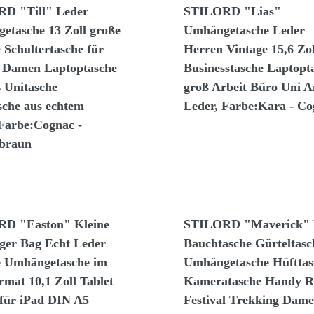
D "Till" Leder
STILORD "Lias"
etasche 13 Zoll große
Umhängetasche Leder
 Schultertasche für
Herren Vintage 15,6 Zol
 Damen Laptoptasche
Businesstasche Laptopt
 Unitasche
groß Arbeit Büro Uni A
sche aus echtem
Leder, Farbe:Kara - Co
 Farbe:Cognac -
braun
D "Easton" Kleine
STILORD "Maverick" 
ger Bag Echt Leder
Bauchtasche Gürteltasc
e Umhängetasche im
Umhängetasche Hüfttas
mat 10,1 Zoll Tablet
Kameratasche Handy R
 für iPad DIN A5
Festival Trekking Dam