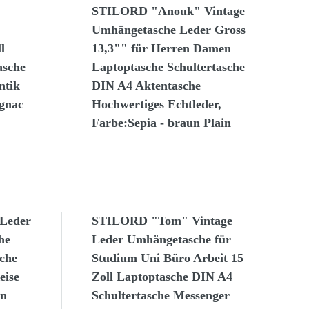
STILORD "Anouk" Vintage
Umhängetasche Leder Gross
l
13,3"" für Herren Damen
asche
Laptoptasche Schultertasche
ntik
DIN A4 Aktentasche
gnac
Hochwertiges Echtleder,
Farbe:Sepia - braun Plain
Leder
STILORD "Tom" Vintage
he
Leder Umhängetasche für
che
Studium Uni Büro Arbeit 15
eise
Zoll Laptoptasche DIN A4
en
Schultertasche Messenger